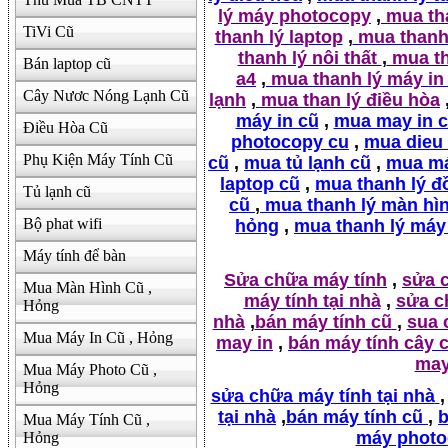
lý máy photocopy
,
mua tha
TiVi Cũ
thanh lý laptop
,
mua thanh 
thanh lý nôi thất
,
mua th
Bán laptop cũ
a4
,
mua thanh lý máy in
Cây Nươc Nóng Lạnh Cũ
lạnh
,
mua than lý điều hòa
máy in cũ
,
mua may in 
Điều Hòa Cũ
photocopy cu
,
mua dieu
Phụ Kiện Máy Tính Cũ
cũ
,
mua tủ lạnh cũ
,
mua má
laptop cũ
,
mua thanh lý đ
Tủ lạnh cũ
cũ
,
mua thanh lý màn hì
Bộ phat wifi
hỏng
,
mua thanh lý máy
Máy tính để bàn
Sửa chữa máy tính
,
sửa 
Mua Màn Hình Cũ ,
máy tính tại nhà
,
sửa c
Hỏng
nhà
,
bán máy tính cũ
,
sua 
Mua Máy In Cũ , Hỏng
may in
,
bán máy tính cây 
may
Mua Máy Photo Cũ ,
Hỏng
sửa chữa máy tính tại nhà
,
tại nhà
,
bán máy tính cũ
,
b
Mua Máy Tính Cũ ,
máy photo
Hỏng