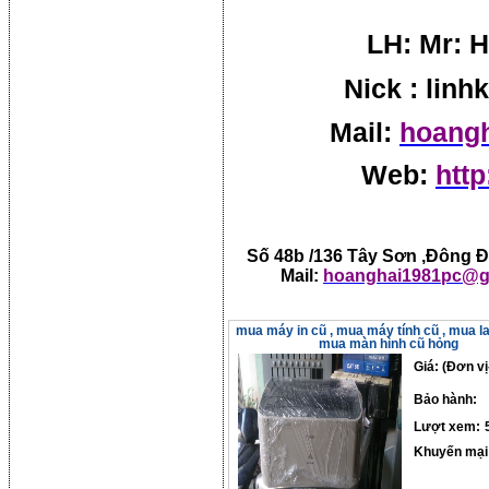
LH: Mr: H
Nick : lin
Mail:
hoang
Web:
http
Số 48b /136 Tây Sơn ,Đông Đa
Mail:
hoanghai1981pc@g
mua máy in cũ , mua máy tính cũ , mua la
mua màn hình cũ hỏng
Giá: (Đơn vị
Bảo hành:
Lượt xem:
Khuyến mại