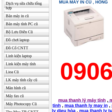
MUA MÁY IN CŨ , HỎNG
Dịch vụ sửa chữa tổng
hợp
500000
Bán máy in cũ
Bán máy tính PC cũ
Bộ Lưu Điên Cũ
Đồ chơi laptop
Đồ Cổ CNTT
Linh kiện laptop
090
Link kiện máy tính
Lioa Cũ
LK máy tính cây cũ
Màn hình cũ
Máy fax cũ
mua thanh lý máy tính
,
m
Máy Photocopy Cũ
tinh
,
mua thanh ly may in
,
ly dieu hòa
,
mua thanh ly t
Thu Mua TB CNTT