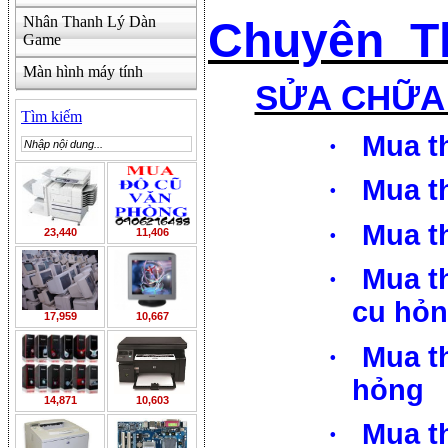
Nhân Thanh Lý Dàn
Chuyên Th
Game
Màn hình máy tính
SỬA CHỮA 
Tìm kiếm
·
Mua t
·
Mua t
·
Mua t
23,440
11,406
·
Mua t
cu hỏ
17,959
10,667
·
Mua t
hỏng
14,871
10,603
·
Mua t