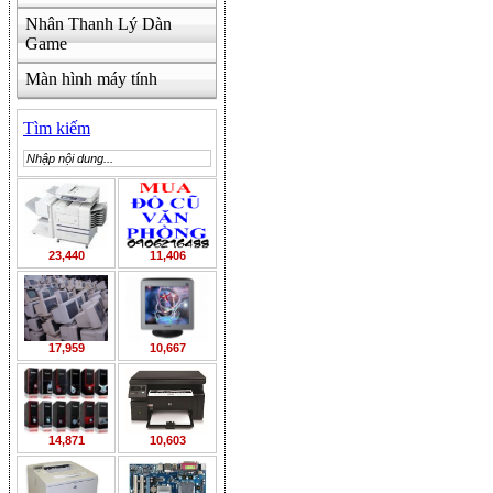
Nhân Thanh Lý Dàn
Game
Màn hình máy tính
Tìm kiếm
23,440
11,406
17,959
10,667
14,871
10,603