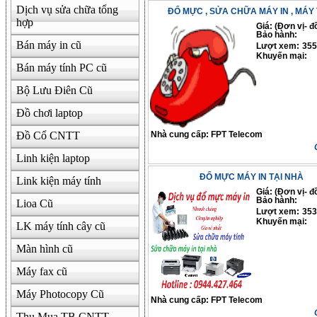
Dịch vụ sửa chữa tổng
ĐỔ MỰC , SỬA CHỮA MÁY IN , MÁY 
hợp
Giá: (Đơn vị- đ
Bảo hành:
Bán máy in cũ
Lượt xem:
355
Khuyến mại:
Bán máy tính PC cũ
Bộ Lưu Điên Cũ
Đồ chơi laptop
Đồ Cổ CNTT
Nhà cung cấp:
FPT Telecom
Linh kiện laptop
ĐỔ MỰC MÁY IN TẠI NHÀ
Link kiện máy tính
Giá: (Đơn vị- đ
Bảo hành:
Lioa Cũ
Lượt xem:
353
Khuyến mại:
LK máy tính cây cũ
Màn hình cũ
Máy fax cũ
Máy Photocopy Cũ
Nhà cung cấp:
FPT Telecom
Thu Mua TB CNTT