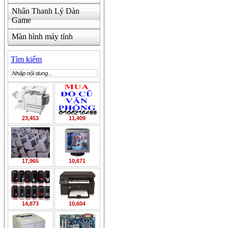
Nhân Thanh Lý Dàn
Game
Màn hình máy tính
Tìm kiếm
23,453
11,409
17,965
10,671
14,873
10,604