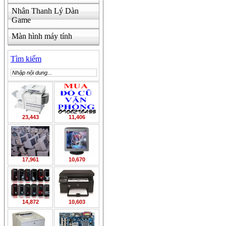
Nhân Thanh Lý Dàn
Game
Màn hình máy tính
Tìm kiếm
23,443
11,406
17,961
10,670
14,872
10,603