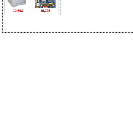
12,693
10,225