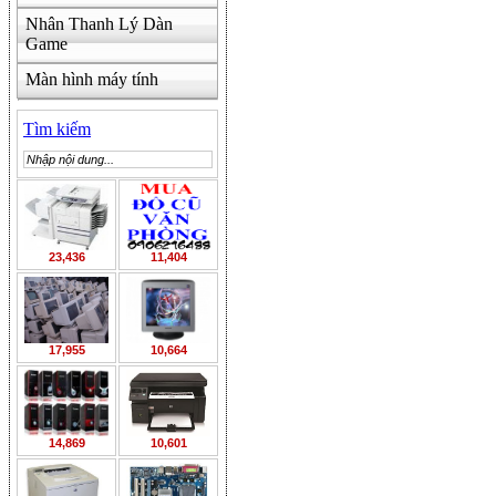
Nhân Thanh Lý Dàn
Game
Màn hình máy tính
Tìm kiếm
23,436
11,404
17,955
10,664
14,869
10,601