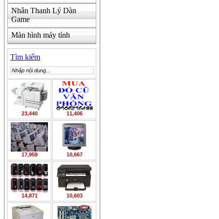
Nhân Thanh Lý Dàn
Game
Màn hình máy tính
Tìm kiếm
23,440
11,406
17,959
10,667
14,871
10,603