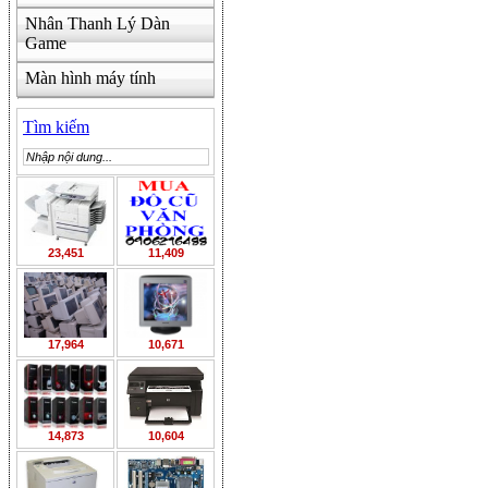
Nhân Thanh Lý Dàn
Game
Màn hình máy tính
Tìm kiếm
23,451
11,409
17,964
10,671
14,873
10,604