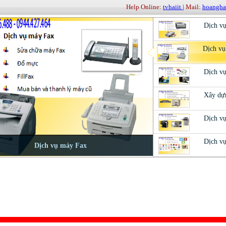
Help Online:
tvhaiit
| Mail:
hoangh