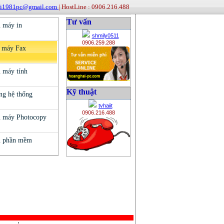
ai1981pc@gmail.com
| HostLine : 0906.216.488
Tư vấn
shmily0511
0906.259.288
Kỹ thuật
tvhaiit
0906.216.488