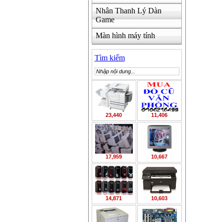
Nhân Thanh Lý Dàn
Game
Màn hình máy tính
Tìm kiếm
23,440
11,406
17,959
10,667
14,871
10,603