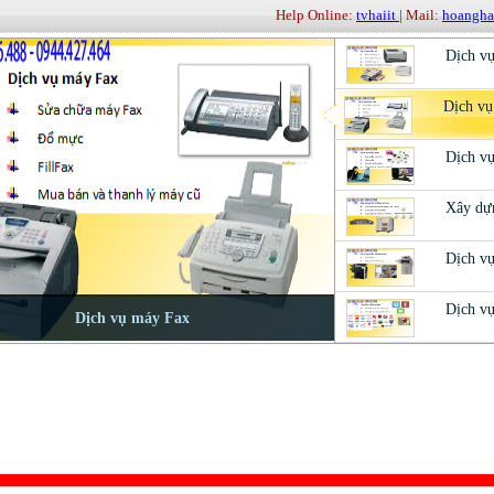
Help Online:
tvhaiit
| Mail:
hoangh