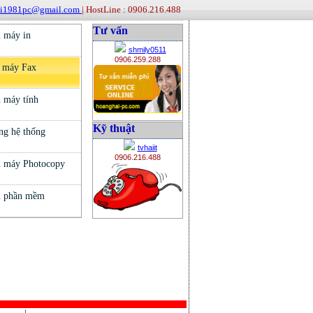
ai1981pc@gmail.com
| HostLine : 0906.216.488
Tư vấn
shmily0511
0906.259.288
Kỹ thuật
tvhaiit
0906.216.488