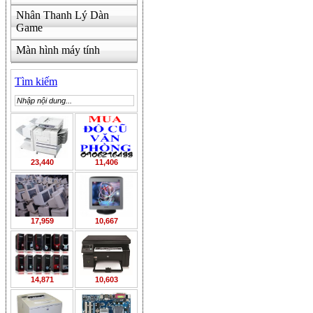
Nhân Thanh Lý Dàn
Game
Màn hình máy tính
Tìm kiếm
23,440
11,406
17,959
10,667
14,871
10,603