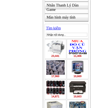
Nhân Thanh Lý Dàn
Game
Màn hình máy tính
Tìm kiếm
23,441
11,406
17,960
10,669
14,871
10,603