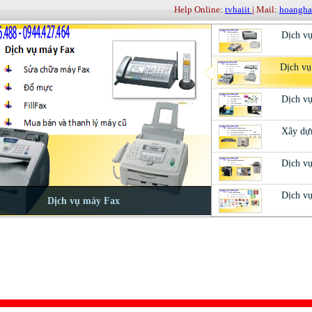
Help Online:
tvhaiit
| Mail:
hoangh