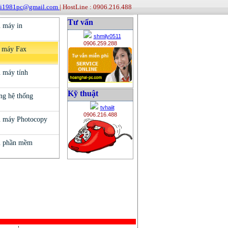
ai1981pc@gmail.com
| HostLine : 0906.216.488
Tư vấn
shmily0511
0906.259.288
Kỹ thuật
tvhaiit
0906.216.488