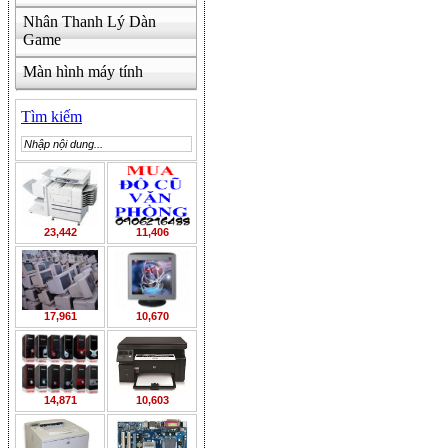
Nhân Thanh Lý Dàn
Game
Màn hình máy tính
Tìm kiếm
23,442
11,406
17,961
10,670
14,871
10,603