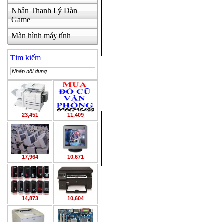
Nhân Thanh Lý Dàn
Game
Màn hình máy tính
Tìm kiếm
23,451
11,409
17,964
10,671
14,873
10,604