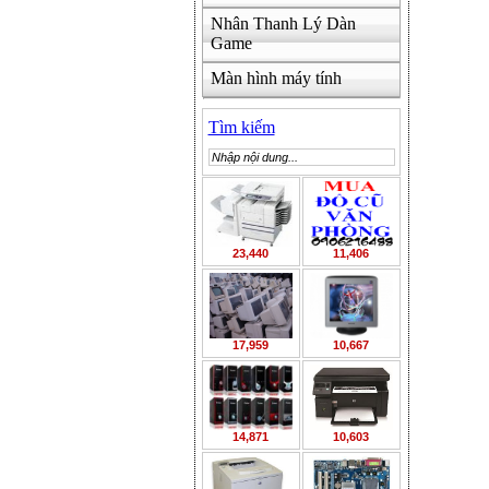
Nhân Thanh Lý Dàn
Game
Màn hình máy tính
Tìm kiếm
23,440
11,406
17,959
10,667
14,871
10,603