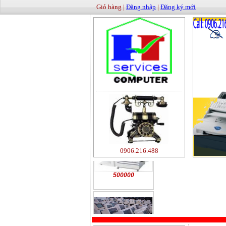
Giỏ hàng |
Đăng nhập
|
Đăng ký mới
0906.216.488
500000