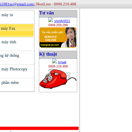
ai1981pc@gmail.com
| HostLine : 0906.216.488
Tư vấn
shmily0511
0906.259.288
Kỹ thuật
tvhaiit
0906.216.488