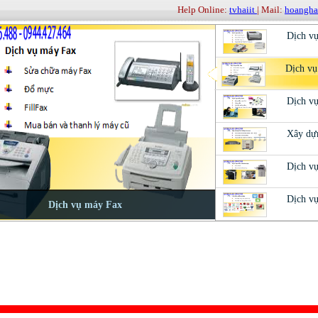
Help Online:
tvhaiit
| Mail:
hoangh