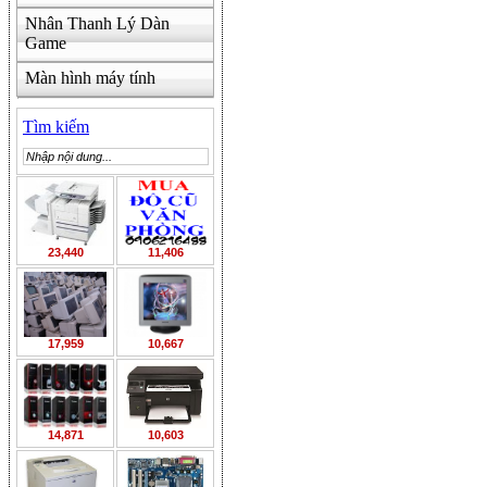
Nhân Thanh Lý Dàn
Game
Màn hình máy tính
Tìm kiếm
23,440
11,406
17,959
10,667
14,871
10,603