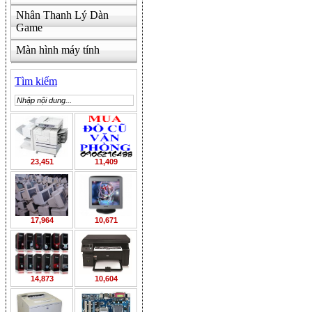
Nhân Thanh Lý Dàn
Game
Màn hình máy tính
Tìm kiếm
23,451
11,409
17,964
10,671
14,873
10,604