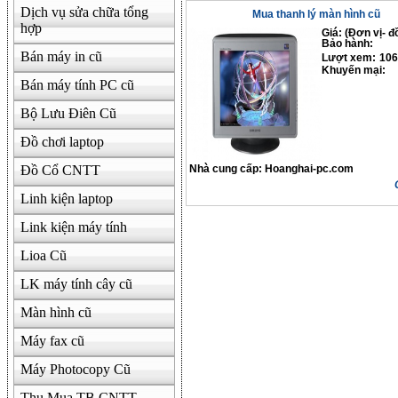
Dịch vụ sửa chữa tổng
Mua thanh lý màn hình cũ
hợp
Giá: (Đơn vị- đ
Bảo hành:
Bán máy in cũ
Lượt xem:
106
Khuyến mại:
Bán máy tính PC cũ
Bộ Lưu Điên Cũ
Đồ chơi laptop
Đồ Cổ CNTT
Nhà cung cấp:
Hoanghai-pc.com
Linh kiện laptop
Link kiện máy tính
Lioa Cũ
LK máy tính cây cũ
Màn hình cũ
Máy fax cũ
Máy Photocopy Cũ
Thu Mua TB CNTT