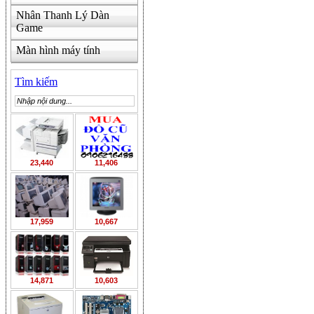
Nhân Thanh Lý Dàn
Game
Màn hình máy tính
Tìm kiếm
23,440
11,406
17,959
10,667
14,871
10,603