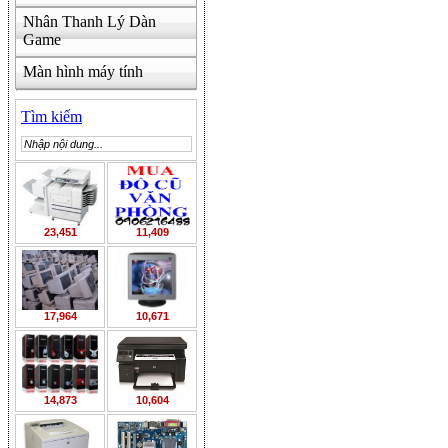
Nhân Thanh Lý Dàn
Game
Màn hình máy tính
Tìm kiếm
23,451
11,409
17,964
10,671
14,873
10,604