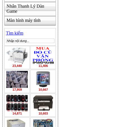
Nhân Thanh Lý Dàn
Game
Màn hình máy tính
Tìm kiếm
23,440
11,406
17,959
10,667
14,871
10,603