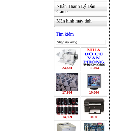
Nhân Thanh Lý Dàn
Game
Màn hình máy tính
Tìm kiếm
23,434
11,403
17,954
10,664
14,869
10,601