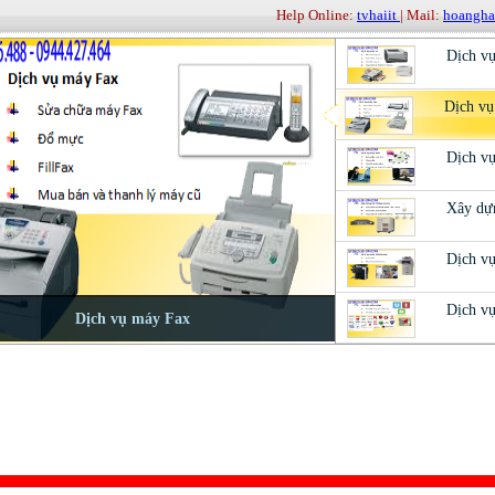
Help Online:
tvhaiit
| Mail:
hoangh