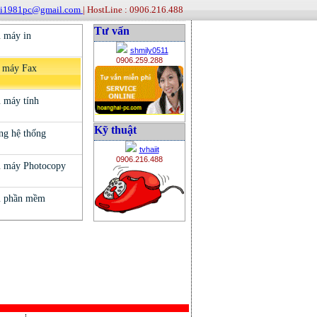
ai1981pc@gmail.com
| HostLine : 0906.216.488
Tư vấn
shmily0511
0906.259.288
Kỹ thuật
tvhaiit
0906.216.488