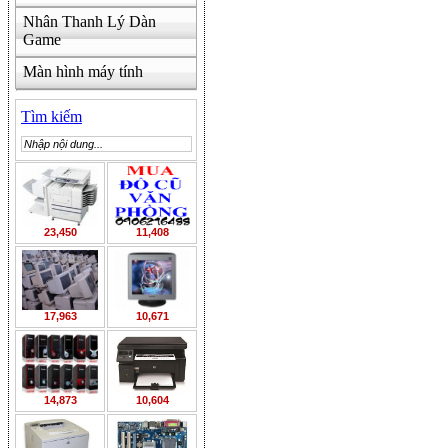
Nhân Thanh Lý Dàn
Game
Màn hình máy tính
Tìm kiếm
23,450
11,408
17,963
10,671
14,873
10,604