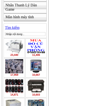
Nhân Thanh Lý Dàn
Game
Màn hình máy tính
Tìm kiếm
23,440
11,406
17,959
10,667
14,871
10,603