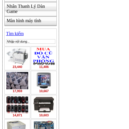
Nhân Thanh Lý Dàn
Game
Màn hình máy tính
Tìm kiếm
23,440
11,406
17,959
10,667
14,871
10,603