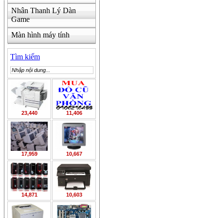
Nhân Thanh Lý Dàn
Game
Màn hình máy tính
Tìm kiếm
23,440
11,406
17,959
10,667
14,871
10,603