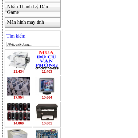
Nhân Thanh Lý Dàn
Game
Màn hình máy tính
Tìm kiếm
23,434
11,403
17,954
10,664
14,869
10,601