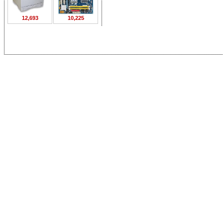
12,693
10,225