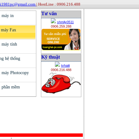
ai1981pc@gmail.com
| HostLine : 0906.216.488
Tư vấn
shmily0511
0906.259.288
Kỹ thuật
tvhaiit
0906.216.488