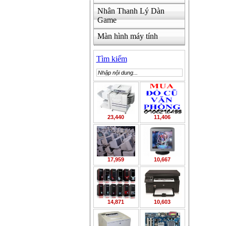
Nhân Thanh Lý Dàn
Game
Màn hình máy tính
Tìm kiếm
23,440
11,406
17,959
10,667
14,871
10,603