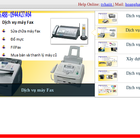
Help Online:
tvhaiit
| Mail:
hoangh