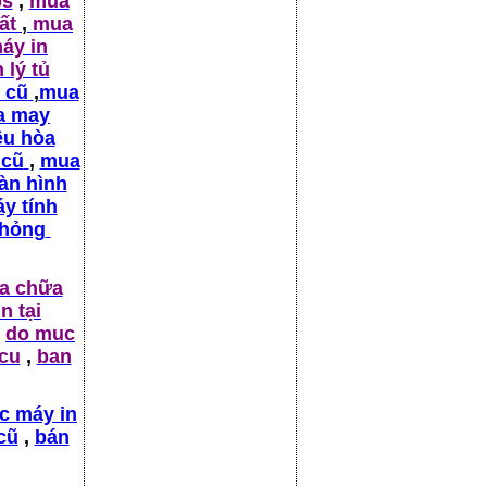
ps
,
mua
hất
,
mua
áy in
 lý tủ
 cũ
,
mua
a may
ều hòa
 cũ
,
mua
àn hình
y tính
 hỏng
a chữa
n tại
do muc
 cu
,
ban
c máy in
cũ
,
bán