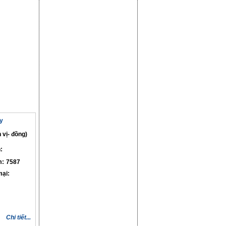
y
 vị- đồng)
:
m:
7587
ại:
Chi tiết...