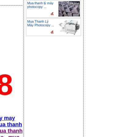
Mua thanh lý máy
photocopy ...
đ.
Mua Thanh Lý
Máy Photocopy ...
đ.
8
ly may
ua thanh
a thanh