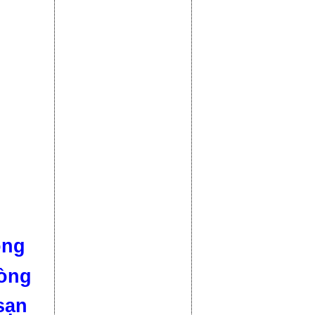
òng
hòng
sạn