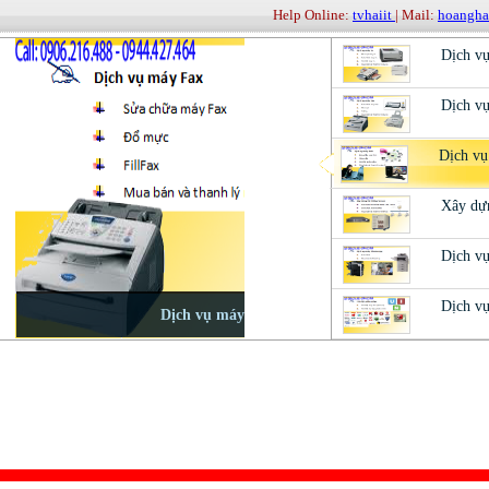
Help Online:
tvhaiit
| Mail:
hoangh