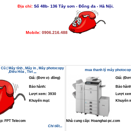
Địa chỉ:
Số 48b- 136 Tây sơn - Đống đa - Hà Nội.
Mobile:
0906.216.488
Cũ ( Máy tính , Máy in , Máy photocopy
mua thanh lý máy photocop
,Điều Hòa , Tivi ,,,
Giá: (Đơn vị- đồng)
Giá: (Đơn
Bảo hành:
Bảo hành
Lượt xem:
3930
Lượt xe
Khuyến mại:
Khuyến m
ấp:
FPT Telecom
Nhà cung cấp:
Hoanghai-pc.com
Chi tiết...