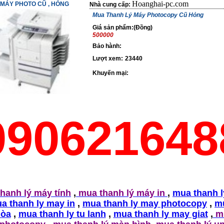
Hoanghai-pc.com
MÁY PHOTO CŨ , HỎNG
Nhà cung cấp:
Mua Thanh Lý Máy Photocopy Cũ Hỏng
Giá sản phẩm:(Đồng)
500000
Bảo hành:
Lượt xem:
23440
Khuyến mại:
090621648
hanh lý máy tính
,
mua thanh lý máy in
,
mua thanh 
a thanh ly may in
,
mua thanh ly may photocopy
,
m
hòa
,
mua thanh ly tu lanh
,
mua thanh ly may giat
,
mu