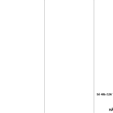
Số 48b /136 
HÃ