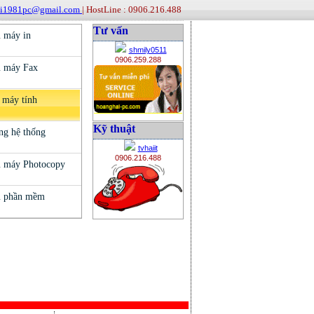
ai1981pc@gmail.com
| HostLine : 0906.216.488
Tư vấn
shmily0511
0906.259.288
Kỹ thuật
tvhaiit
0906.216.488