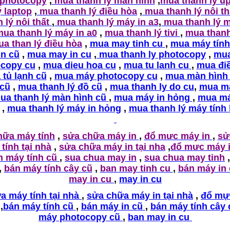
 photocopy
,
mua thanh lý màn hình
,
mua thanh lý u
ý laptop
,
mua thanh lý điều hòa
,
mua thanh lý nôi t
 lý nôi thất
,
mua thanh lý máy in a3
,
mua thanh lý m
ua thanh lý máy in a0
,
mua thanh lý tivi
,
mua thanh
a than lý điều hòa
,
mua may tinh cu
,
mua máy tính
in cũ
,
mua may in cu
,
mua thanh ly photocopy
,
mu
copy cu
,
mua dieu hoa cu
,
mua tu lanh cu
,
mua đi
tủ lạnh cũ
,
mua máy photocopy cu
,
mua màn hình
 cũ
,
mua thanh lý đồ cũ
,
mua thanh ly do cu
,
mua m
ua thanh lý màn hình cũ
,
mua máy in hỏng
,
mua má
,
mua thanh lý máy in hỏng
,
mua thanh lý máy tính
hữa máy tính
,
sửa chữa máy in
,
đổ mưc máy in
,
sử
tính tại nhà
,
sửa chữa máy in tại nha
,
đổ mưc máy i
n máy tính cũ
,
sua chua may in
,
sua chua may tinh
,
,
bán máy tính cây cũ
,
ban may tinh cu
,
bán máy in
may in cu
,
may in cu
a máy tính tại nhà
,
sửa chữa máy in tại nhà
,
đổ mự
,
bán máy tính cũ
,
bán máy in cũ
,
bán máy tính cây 
máy photocopy cũ
,
ban may in cu