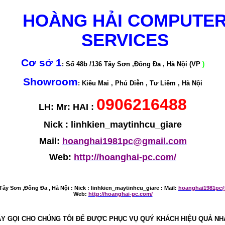
HOÀNG HẢI COMPUTE
SERVICES
Cơ sở 1
: Số 48b /136 Tây Sơn ,Đông Đa , Hà Nội (VP
)
Showroom
: Kiêu Mai , Phú Diễn , Tư Liêm , Hà Nội
0906216488
LH: Mr: HAI :
Nick : linhkien_maytinhcu_giare
Mail:
hoanghai1981pc@gmail.com
Web:
http://hoanghai-pc.com/
Tây Sơn ,Đông Đa , Hà Nội :
Nick : linhkien_maytinhcu_giare : Mail:
hoanghai1981pc
Web:
http://hoanghai-pc.com/
Y GỌI CHO CHÚNG TÔI ĐỂ ĐƯỢC PHỤC VỤ QUÝ KHÁCH HIỆU QUẢ NH