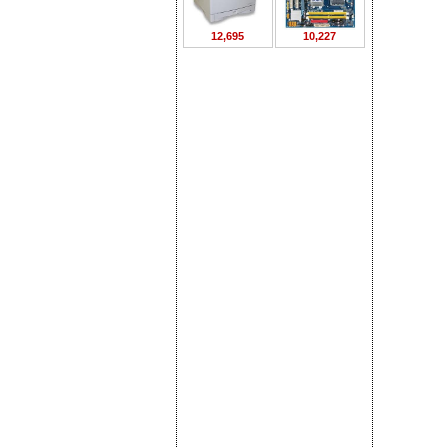
12,695
10,227