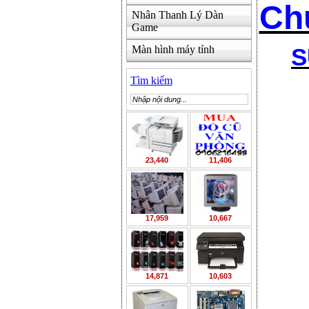
Ch
Nhân Thanh Lý Dàn
Game
Màn hình máy tính
S
Tìm kiếm
23,440
11,406
17,959
10,667
14,871
10,603