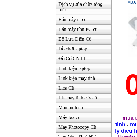
MUA 
Dịch vụ sửa chữa tổng
hợp
Bán máy in cũ
Bán máy tính PC cũ
Bộ Lưu Điên Cũ
Đồ chơi laptop
Đồ Cổ CNTT
Linh kiện laptop
Link kiện máy tính
Lioa Cũ
LK máy tính cây cũ
Màn hình cũ
Máy fax cũ
mua t
tinh
,
mu
Máy Photocopy Cũ
ly dieu 
Thu Mua TB CNTT