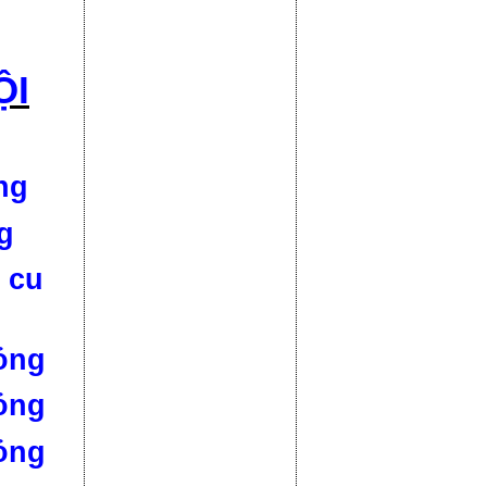
ỘI
ng
g
 cu
ỏng
ỏng
ỏng