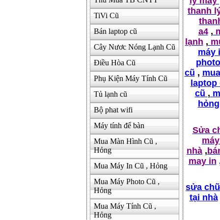
lý máy
thanh l
TiVi Cũ
thanh
a4
,
m
Bán laptop cũ
lạnh
,
mu
Cây Nươc Nóng Lạnh Cũ
máy 
photo
Điều Hòa Cũ
cũ
,
mua 
Phụ Kiện Máy Tính Cũ
laptop
cũ
,
m
Tủ lạnh cũ
hỏng
Bộ phat wifi
Máy tính để bàn
Sửa c
máy 
Mua Màn Hình Cũ ,
nhà
,
bá
Hỏng
may in
Mua Máy In Cũ , Hỏng
Mua Máy Photo Cũ ,
sửa chữ
Hỏng
tại nhà
Mua Máy Tính Cũ ,
Hỏng