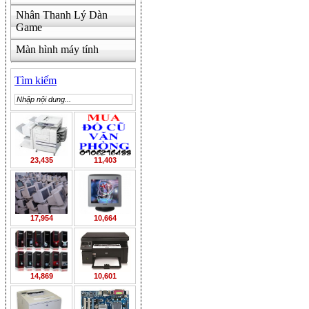
Nhân Thanh Lý Dàn
Game
Màn hình máy tính
Tìm kiếm
23,435
11,403
17,954
10,664
14,869
10,601