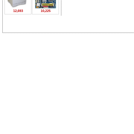
12,693
10,225