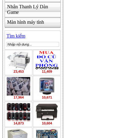
Nhân Thanh Lý Dàn
Game
Màn hình máy tính
Tìm kiếm
23,453
11,409
17,964
10,671
14,873
10,604