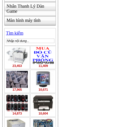
Nhân Thanh Lý Dàn
Game
Màn hình máy tính
Tìm kiếm
23,453
11,409
17,965
10,671
14,873
10,604