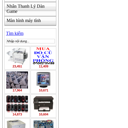
Nhân Thanh Lý Dàn
Game
Màn hình máy tính
Tìm kiếm
23,451
11,409
17,964
10,671
14,873
10,604