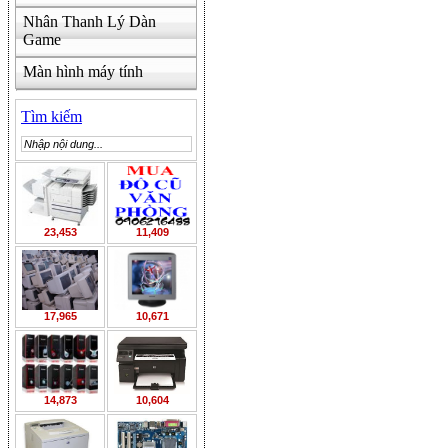
Nhân Thanh Lý Dàn
Game
Màn hình máy tính
Tìm kiếm
23,453
11,409
17,965
10,671
14,873
10,604