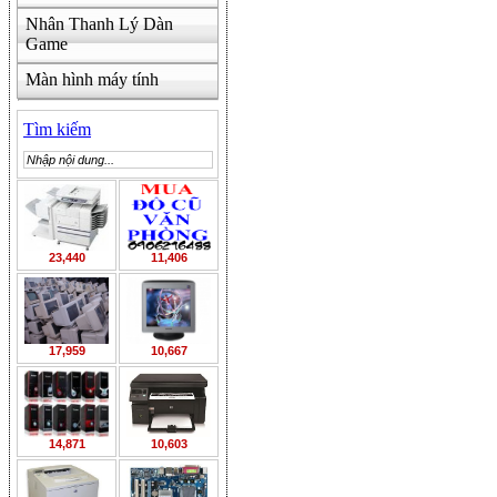
Nhân Thanh Lý Dàn
Game
Màn hình máy tính
Tìm kiếm
23,440
11,406
17,959
10,667
14,871
10,603