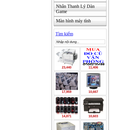
Nhân Thanh Lý Dàn
Game
Màn hình máy tính
Tìm kiếm
23,440
11,406
17,959
10,667
14,871
10,603