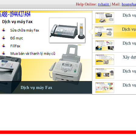
Help Online:
tvhaiit
| Mail:
hoangh