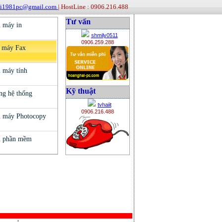
ai1981pc@gmail.com
| HostLine : 0906.216.488
Tư vấn
shmily0511
0906.259.288
Kỹ thuật
tvhaiit
0906.216.488