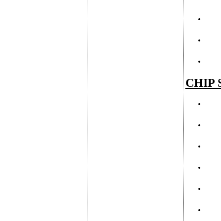
·
·
·
CHIP S
·
·
·
·
·
·