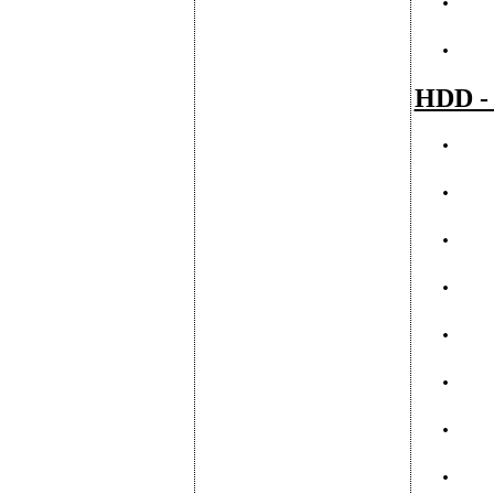
·
·
HDD -
·
·
·
·
·
·
·
·