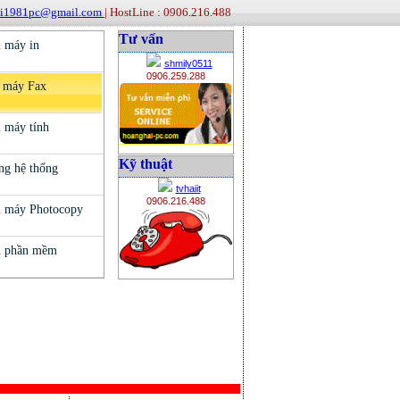
ai1981pc@gmail.com
| HostLine : 0906.216.488
Tư vấn
shmily0511
0906.259.288
Kỹ thuật
tvhaiit
0906.216.488