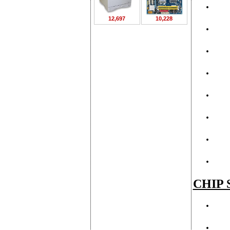
·
12,697
10,228
·
·
·
·
·
·
·
CHIP S
·
·