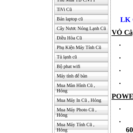
TiVi Cũ
LK 
Bán laptop cũ
Cây Nươc Nóng Lạnh Cũ
VỎ Câ
Điều Hòa Cũ
·
Phụ Kiện Máy Tính Cũ
·
Tủ lạnh cũ
Bộ phat wifi
·
Máy tính để bàn
·
Mua Màn Hình Cũ ,
Hỏng
POWE
Mua Máy In Cũ , Hỏng
·
Mua Máy Photo Cũ ,
Hỏng
·
Mua Máy Tính Cũ ,
6
Hỏng