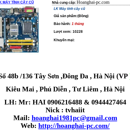
Hoanghai-pc.com
K MÁY TÍNH CÂY CŨ
Nhà cung cấp:
LK Máy tính cây cũ
Giá sản phẩm:(Đồng)
Bảo hành:
1 tháng
Lượt xem:
10228
Khuyến mại:
Số 48b /136 Tây Sơn ,Đông Đa , Hà Nội (VP
Kiêu Mai , Phú Diễn , Tư Liêm , Hà Nội
LH: Mr: HAI 0906216488 & 0944427464
Nick : tvhaiit
Mail:
hoanghai1981pc@gmail.com
Web:
http://hoanghai-pc.com/