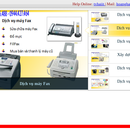
Help Online:
tvhaiit
| Mail:
hoangh