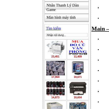
Nhân Thanh Lý Dàn
·
Game
·
Màn hình máy tính
Main
–
Tìm kiếm
·
·
23,451
11,409
·
·
17,964
10,671
·
·
14,873
10,604
·