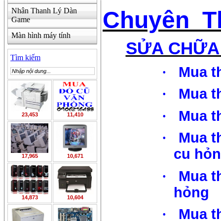
Nhân Thanh Lý Dàn
Chuyên Th
Game
Màn hình máy tính
SỬA CHỮA 
Tìm kiếm
·
Mua t
·
Mua t
·
Mua t
23,453
11,410
·
Mua t
cu hỏ
17,965
10,671
·
Mua t
hỏng
14,873
10,604
·
Mua t