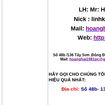
LH: Mr: H
Nick : lin
Mail:
hoang
Web:
http
Số 48b /136 Tây Sơn ,Đông Đa
Mail:
hoanghai1981pc@g
HÃY GỌI CHO CHÚNG TÔ
HIỆU QUẢ NHẤT:
Địa chỉ:
Số 48b- 1