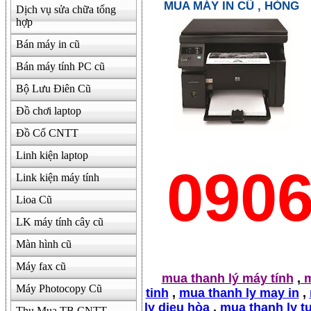
MUA MÁY IN CŨ , HỎNG
Dịch vụ sửa chữa tổng
500000
hợp
Bán máy in cũ
Bán máy tính PC cũ
Bộ Lưu Điên Cũ
Đồ chơi laptop
Đồ Cổ CNTT
Linh kiện laptop
090
Link kiện máy tính
Lioa Cũ
LK máy tính cây cũ
Màn hình cũ
Máy fax cũ
mua thanh lý máy tính
,
m
Máy Photocopy Cũ
tinh
,
mua thanh ly may in
,
ly dieu hòa
,
mua thanh ly t
Thu Mua TB CNTT