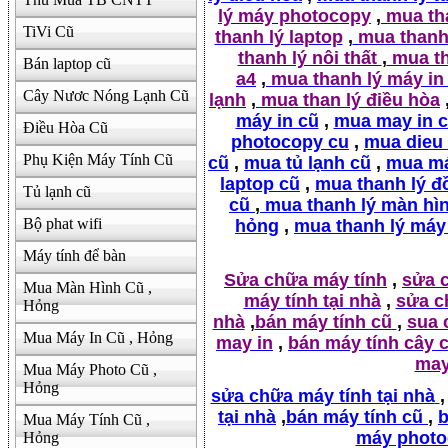
lý máy photocopy
,
mua tha
TiVi Cũ
thanh lý laptop
,
mua thanh 
thanh lý nôi thất
,
mua th
Bán laptop cũ
a4
,
mua thanh lý máy in
Cây Nươc Nóng Lạnh Cũ
lạnh
,
mua than lý điều hòa
máy in cũ
,
mua may in 
Điều Hòa Cũ
photocopy cu
,
mua dieu
Phụ Kiện Máy Tính Cũ
cũ
,
mua tủ lạnh cũ
,
mua má
laptop cũ
,
mua thanh lý đ
Tủ lạnh cũ
cũ
,
mua thanh lý màn hì
Bộ phat wifi
hỏng
,
mua thanh lý máy
Máy tính để bàn
Sửa chữa máy tính
,
sửa 
Mua Màn Hình Cũ ,
máy tính tại nhà
,
sửa c
Hỏng
nhà
,
bán máy tính cũ
,
sua 
Mua Máy In Cũ , Hỏng
may in
,
bán máy tính cây 
may
Mua Máy Photo Cũ ,
Hỏng
sửa chữa máy tính tại nhà
,
tại nhà
,
bán máy tính cũ
,
b
Mua Máy Tính Cũ ,
máy photo
Hỏng