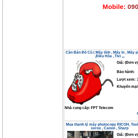
Mobile:
090
Cần Bán Đồ Cũ ( Máy tính , Máy in , Máy 
,Điều Hòa , Tivi ,,,
Giá: (Đơn vị
Bảo hành:
Lượt xem:
Khuyến mại
Nhà cung cấp:
FPT Telecom
Mua thanh lý máy photocopy RICOH, Toshi
xerox , Canon , Sharp
Giá: (Đơn vị