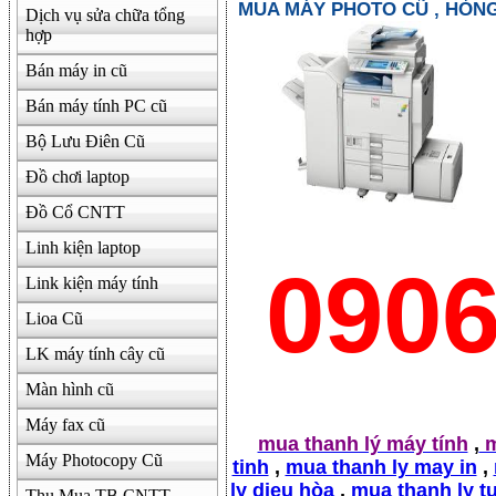
MUA MÁY PHOTO CŨ , HỎN
Dịch vụ sửa chữa tổng
hợp
500000
Bán máy in cũ
Bán máy tính PC cũ
Bộ Lưu Điên Cũ
Đồ chơi laptop
Đồ Cổ CNTT
Linh kiện laptop
090
Link kiện máy tính
Lioa Cũ
LK máy tính cây cũ
Màn hình cũ
Máy fax cũ
mua thanh lý máy tính
,
m
Máy Photocopy Cũ
tinh
,
mua thanh ly may in
,
ly dieu hòa
,
mua thanh ly t
Thu Mua TB CNTT