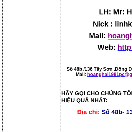
LH: Mr: H
Nick : lin
Mail:
hoang
Web:
http
Số 48b /136 Tây Sơn ,Đông Đa
Mail:
hoanghai1981pc@g
HÃY GỌI CHO CHÚNG TÔ
HIỆU QUẢ NHẤT:
Địa chỉ:
Số 48b- 1