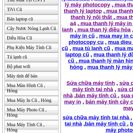
lý máy photocopy
,
mua tha
TiVi Cũ
thanh lý laptop
,
mua thanh 
thanh lý nôi thất
,
mua th
Bán laptop cũ
a4
,
mua thanh lý máy in
Cây Nươc Nóng Lạnh Cũ
lạnh
,
mua than lý điều hòa
máy in cũ
,
mua may in 
Điều Hòa Cũ
photocopy cu
,
mua dieu
Phụ Kiện Máy Tính Cũ
cũ
,
mua tủ lạnh cũ
,
mua má
laptop cũ
,
mua thanh lý đ
Tủ lạnh cũ
cũ
,
mua thanh lý màn hì
Bộ phat wifi
hỏng
,
mua thanh lý máy
Máy tính để bàn
Sửa chữa máy tính
,
sửa 
Mua Màn Hình Cũ ,
máy tính tại nhà
,
sửa c
Hỏng
nhà
,
bán máy tính cũ
,
sua 
Mua Máy In Cũ , Hỏng
may in
,
bán máy tính cây 
may
Mua Máy Photo Cũ ,
Hỏng
sửa chữa máy tính tại nhà
,
tại nhà
,
bán máy tính cũ
,
b
Mua Máy Tính Cũ ,
máy photo
Hỏng