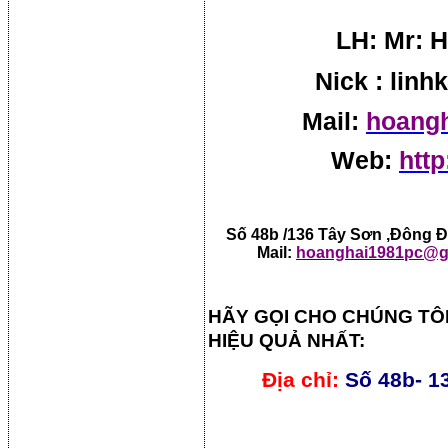
LH: Mr: H
Nick : lin
Mail:
hoang
Web:
http
Số 48b /136 Tây Sơn ,Đông Đa
Mail:
hoanghai1981pc@g
HÃY GỌI CHO CHÚNG TÔ
HIỆU QUẢ NHẤT:
Địa chỉ:
Số 48b- 1