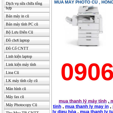
MUA MÁY PHOTO CŨ , HỎN
Dịch vụ sửa chữa tổng
hợp
Bán máy in cũ
Bán máy tính PC cũ
Bộ Lưu Điên Cũ
Đồ chơi laptop
Đồ Cổ CNTT
Linh kiện laptop
090
Link kiện máy tính
Lioa Cũ
LK máy tính cây cũ
Màn hình cũ
Máy fax cũ
mua thanh lý máy tính
,
m
Máy Photocopy Cũ
tinh
,
mua thanh ly may in
,
ly dieu hòa
,
mua thanh ly t
Thu Mua TB CNTT