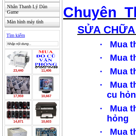
Nhân Thanh Lý Dàn
Chuyên Th
Game
Màn hình máy tính
SỬA CHỮA 
Tìm kiếm
·
Mua t
·
Mua t
·
Mua t
23,440
11,406
·
Mua t
cu hỏ
17,959
10,667
·
Mua t
hỏng
14,871
10,603
·
Mua t