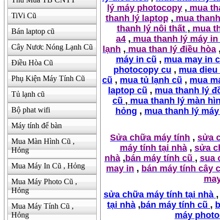
lý máy photocopy
,
mua tha
TiVi Cũ
thanh lý laptop
,
mua thanh 
thanh lý nôi thất
,
mua th
Bán laptop cũ
a4
,
mua thanh lý máy in
Cây Nươc Nóng Lạnh Cũ
lạnh
,
mua than lý điều hòa
máy in cũ
,
mua may in 
Điều Hòa Cũ
photocopy cu
,
mua dieu
Phụ Kiện Máy Tính Cũ
cũ
,
mua tủ lạnh cũ
,
mua má
laptop cũ
,
mua thanh lý đ
Tủ lạnh cũ
cũ
,
mua thanh lý màn hì
Bộ phat wifi
hỏng
,
mua thanh lý máy
Máy tính để bàn
Sửa chữa máy tính
,
sửa 
Mua Màn Hình Cũ ,
máy tính tại nhà
,
sửa c
Hỏng
nhà
,
bán máy tính cũ
,
sua 
Mua Máy In Cũ , Hỏng
may in
,
bán máy tính cây 
may
Mua Máy Photo Cũ ,
Hỏng
sửa chữa máy tính tại nhà
,
tại nhà
,
bán máy tính cũ
,
b
Mua Máy Tính Cũ ,
máy photo
Hỏng