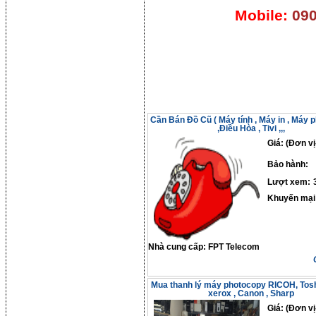
Mobile:
090
Cần Bán Đồ Cũ ( Máy tính , Máy in , Máy 
,Điều Hòa , Tivi ,,,
Giá: (Đơn vị
Bảo hành:
Lượt xem:
Khuyến mại
Nhà cung cấp:
FPT Telecom
Mua thanh lý máy photocopy RICOH, Toshi
xerox , Canon , Sharp
Giá: (Đơn vị