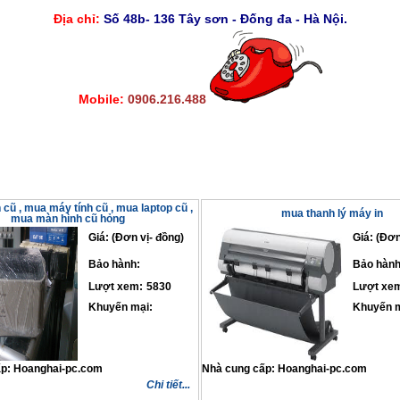
Địa chỉ:
Số 48b- 136 Tây sơn - Đống đa - Hà Nội.
Mobile:
0906.216.488
cũ , mua máy tính cũ , mua laptop cũ ,
mua thanh lý máy in
mua màn hình cũ hỏng
Giá: (Đơn vị- đồng)
Giá: (Đơn
Bảo hành:
Bảo hành
Lượt xem:
5830
Lượt xe
Khuyến mại:
Khuyến m
ấp:
Hoanghai-pc.com
Nhà cung cấp:
Hoanghai-pc.com
Chi tiết...