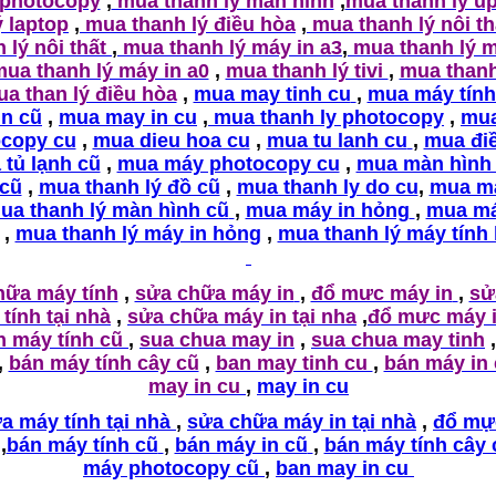
 photocopy
,
mua thanh lý màn hình
,
mua thanh lý u
ý laptop
,
mua thanh lý điều hòa
,
mua thanh lý nôi t
 lý nôi thất
,
mua thanh lý máy in a3
,
mua thanh lý m
ua thanh lý máy in a0
,
mua thanh lý tivi
,
mua thanh
a than lý điều hòa
,
mua may tinh cu
,
mua máy tính
in cũ
,
mua may in cu
,
mua thanh ly photocopy
,
mu
copy cu
,
mua dieu hoa cu
,
mua tu lanh cu
,
mua đi
tủ lạnh cũ
,
mua máy photocopy cu
,
mua màn hình
 cũ
,
mua thanh lý đồ cũ
,
mua thanh ly do cu
,
mua m
ua thanh lý màn hình cũ
,
mua máy in hỏng
,
mua má
,
mua thanh lý máy in hỏng
,
mua thanh lý máy tính
hữa máy tính
,
sửa chữa máy in
,
đổ mưc máy in
,
sử
tính tại nhà
,
sửa chữa máy in tại nha
,
đổ mưc máy i
n máy tính cũ
,
sua chua may in
,
sua chua may tinh
,
,
bán máy tính cây cũ
,
ban may tinh cu
,
bán máy in
may in cu
,
may in cu
a máy tính tại nhà
,
sửa chữa máy in tại nhà
,
đổ mự
,
bán máy tính cũ
,
bán máy in cũ
,
bán máy tính cây 
máy photocopy cũ
,
ban may in cu