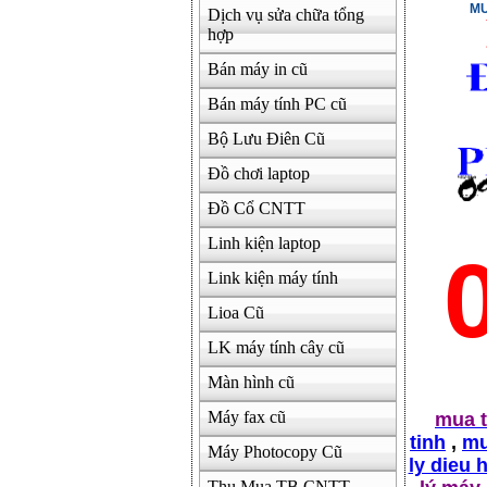
MU
Dịch vụ sửa chữa tổng
hợp
500000
Bán máy in cũ
Bán máy tính PC cũ
Bộ Lưu Điên Cũ
Đồ chơi laptop
Đồ Cổ CNTT
Linh kiện laptop
Link kiện máy tính
Lioa Cũ
LK máy tính cây cũ
Màn hình cũ
Máy fax cũ
mua t
tinh
,
mu
Máy Photocopy Cũ
ly dieu 
Thu Mua TB CNTT