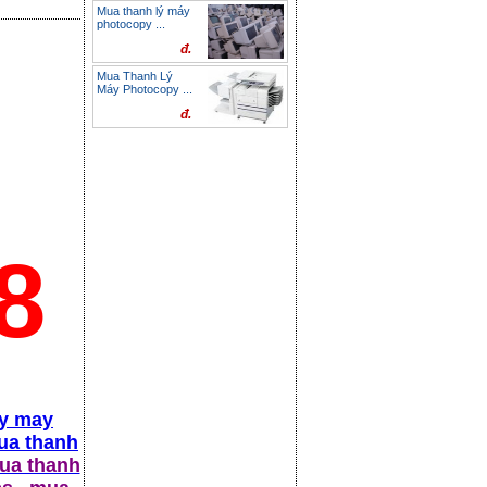
Mua thanh lý máy
photocopy ...
đ.
Mua Thanh Lý
Máy Photocopy ...
đ.
8
ly may
ua thanh
a thanh