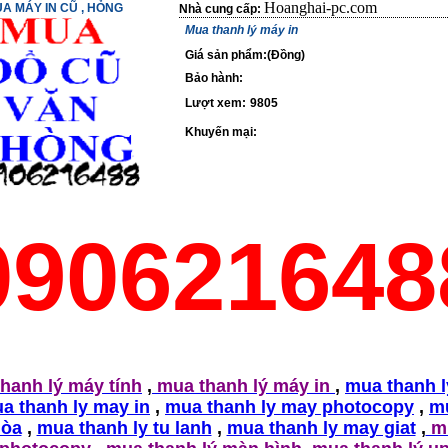
Hoanghai-pc.com
A MÁY IN CŨ , HỎNG
Nhà cung cấp:
Mua thanh lý máy in
Giá sản phẩm:(Đồng)
Bảo hành:
Lượt xem:
9805
Khuyến mại:
090621648
hanh lý máy tính
,
mua thanh lý máy in
,
mua thanh 
a thanh ly may in
,
mua thanh ly may photocopy
,
m
hòa
,
mua thanh ly tu lanh
,
mua thanh ly may giat
,
mu