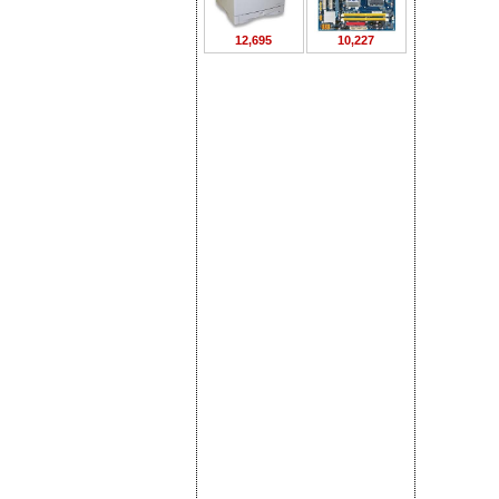
12,695
10,227