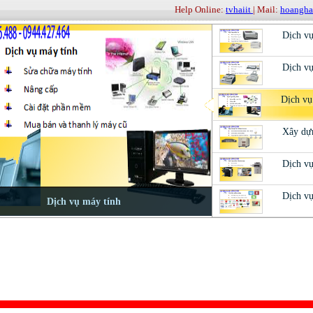
Help Online:
tvhaiit
| Mail:
hoangh