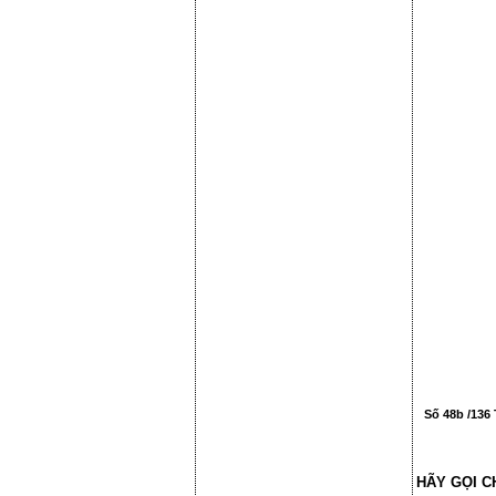
Số 48b /136 
HÃY GỌI C