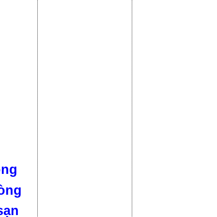
òng
hòng
sạn