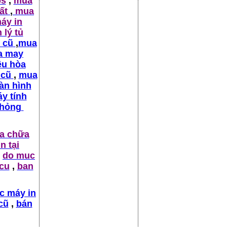
ps
,
mua
hất
,
mua
áy in
 lý tủ
 cũ
,
mua
a may
ều hòa
 cũ
,
mua
àn hình
y tính
 hỏng
a chữa
n tại
do muc
 cu
,
ban
c máy in
cũ
,
bán