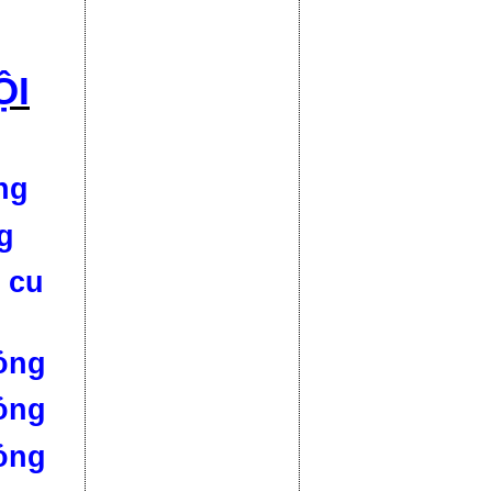
ỘI
ng
g
 cu
ỏng
ỏng
ỏng