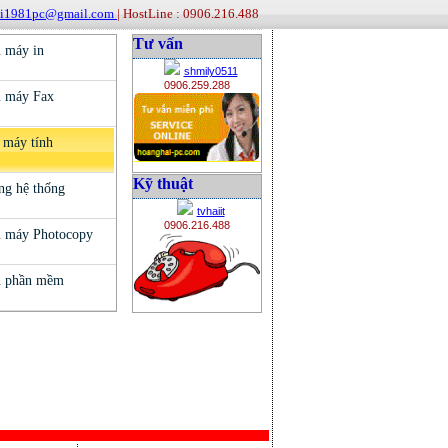
ai1981pc@gmail.com
| HostLine : 0906.216.488
Tư vấn
shmily0511
0906.259.288
Kỹ thuật
tvhaiit
0906.216.488