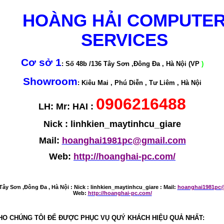
HOÀNG HẢI COMPUTE
SERVICES
Cơ sở 1
: Số 48b /136 Tây Sơn ,Đông Đa , Hà Nội (VP
)
Showroom
: Kiêu Mai , Phú Diễn , Tư Liêm , Hà Nội
0906216488
LH: Mr: HAI :
Nick : linhkien_maytinhcu_giare
Mail:
hoanghai1981pc@gmail.com
Web:
http://hoanghai-pc.com/
Tây Sơn ,Đông Đa , Hà Nội :
Nick : linhkien_maytinhcu_giare : Mail:
hoanghai1981pc
Web:
http://hoanghai-pc.com/
HO CHÚNG TÔI ĐỂ ĐƯỢC PHỤC VỤ QUÝ KHÁCH HIỆU QUẢ NHẤT: