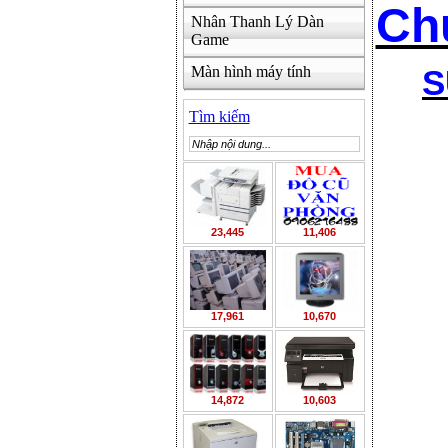
Ch
Nhân Thanh Lý Dàn
Game
Màn hình máy tính
S
Tìm kiếm
23,445
11,406
17,961
10,670
14,872
10,603