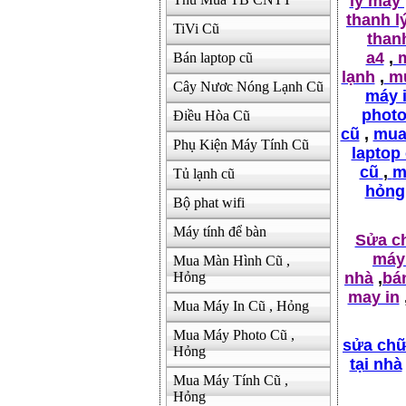
lý máy
thanh l
TiVi Cũ
thanh
a4
,
m
Bán laptop cũ
lạnh
,
mu
Cây Nươc Nóng Lạnh Cũ
máy 
photo
Điều Hòa Cũ
cũ
,
mua 
Phụ Kiện Máy Tính Cũ
laptop
cũ
,
m
Tủ lạnh cũ
hỏng
Bộ phat wifi
Máy tính để bàn
Sửa c
máy 
Mua Màn Hình Cũ ,
nhà
,
bá
Hỏng
may in
Mua Máy In Cũ , Hỏng
Mua Máy Photo Cũ ,
sửa chữ
Hỏng
tại nhà
Mua Máy Tính Cũ ,
Hỏng