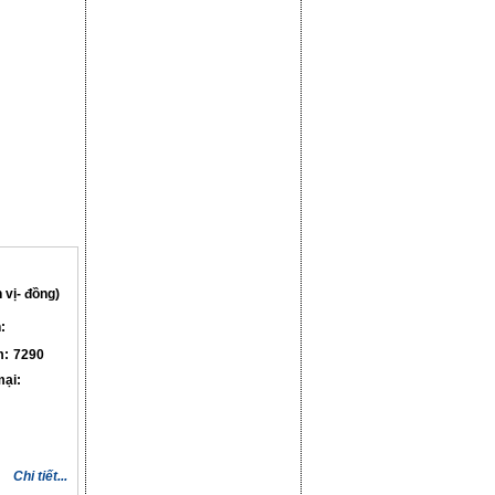
 vị- đồng)
:
m:
7290
ại:
Chi tiết...