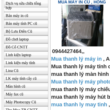
MUA MÁY IN CŨ , HỎNG
Dịch vụ sửa chữa tổng
hợp
Bán máy in cũ
Bán máy tính PC cũ
Bộ Lưu Điên Cũ
Đồ chơi laptop
Đồ Cổ CNTT
0944427464,,
Linh kiện laptop
Mua thanh lý máy in
, A
Link kiện máy tính
Mua thanh lý máy tính 
Lioa Cũ
mua thanh lý màn hình 
LK máy tính cây cũ
Mua thanh lý máy phot
Màn hình cũ
mua thanh lý máy chiếu
Máy fax cũ
mua thanh lý máy hút b
Máy Photocopy Cũ
mua thanh ly may tinh
,
Thu Mua TB CNTT