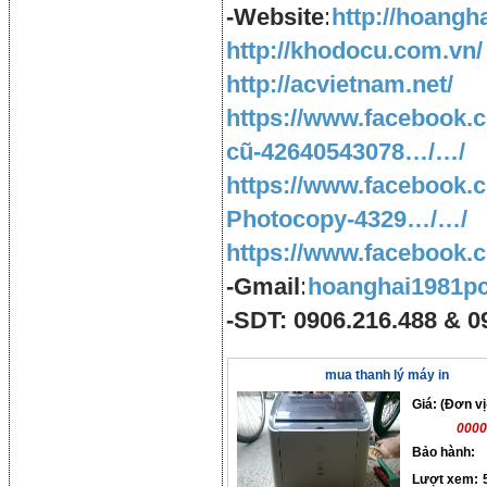
-Website:
http://hoangh
http://khodocu.com.vn/
http://acvietnam.net/
https://www.facebook.
cũ-42640543078…/…/
https://www.facebook.
Photocopy-4329…/…/
https://www.facebook.
-Gmail:
hoanghai1981p
-SDT: 0906.216.488 & 0
mua thanh lý máy in
Giá: (Đơn vị
0000
Bảo hành:
Lượt xem: