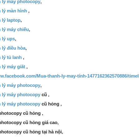
 lý máy photocopy
,
 lý màn hình
,
 lý laptop
,
 lý máy chiếu
,
 lý ups
,
 lý điều hòa
,
lý tủ lanh
,
 lý máy giăt
,
ww.facebook.com/Mua-thanh-ly-may-tính-1477162362570886/timel
 lý máy photocopy
,
 lý máy photocopy
cũ ,
 lý máy photocopy
cũ hỏng ,
hotocopy cũ hỏng ,
hotocopy cũ hỏng giá cao,
hotocopy cũ hỏng tại hà nội,