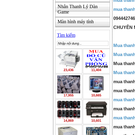
mua thanh
Nhân Thanh Lý Dàn
mua thanh
Game
094442746
Màn hình máy tính
CHUYÊN M
Tìm kiếm
Mua thanh
Mua thanh
Mua thanh 
23,436
11,404
Mua thanh
mua thanh 
mua thanh 
17,955
10,665
mua thanh
mua thanh 
mua thanh
14,869
10,601
mua thanh 