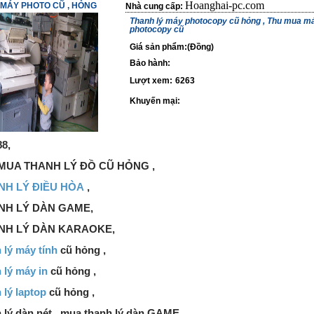
Hoanghai-pc.com
MÁY PHOTO CŨ , HỎNG
Nhà cung cấp:
Thanh lý máy photocopy cũ hỏng , Thu mua ma
photocopy cũ
Giá sản phẩm:(Đồng)
Bảo hành:
Lượt xem:
6263
Khuyến mại:
8,
MUA THANH LÝ ĐỒ CŨ HỎNG ,
NH LÝ ĐIỀU HÒA
,
NH LÝ DÀN GAME,
NH LÝ DÀN KARAOKE,
 lý máy tính
cũ hỏng ,
 lý máy in
cũ hỏng ,
 lý laptop
cũ hỏng ,
 lý dàn nét , mua thanh lý dàn GAME,