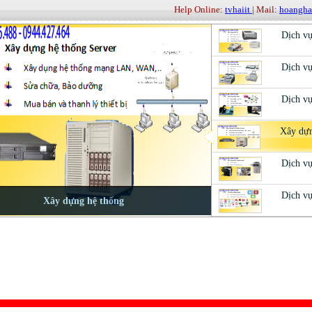
Help Online:
tvhaiit
| Mail:
hoangh