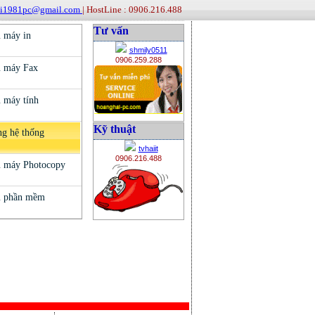
ai1981pc@gmail.com
| HostLine : 0906.216.488
Tư vấn
shmily0511
0906.259.288
Kỹ thuật
tvhaiit
0906.216.488