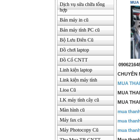
MUA 
Dịch vụ sửa chữa tổng
hợp
Bán máy in cũ
Bán máy tính PC cũ
Bộ Lưu Điên Cũ
Đồ chơi laptop
Đồ Cổ CNTT
090621648
Linh kiện laptop
CHUYÊN 
Link kiện máy tính
MUA THA
Lioa Cũ
MUA THA
LK máy tính cây cũ
MUA THA
Màn hình cũ
mua thanh
Máy fax cũ
mua thanh
Máy Photocopy Cũ
mua thanh
Thu Mua TB CNTT
Mua thanh