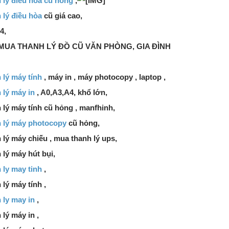
 lý điều hòa cũ hỏng
,
 lý điều hòa
cũ giá cao,
4,
UA THANH LÝ ĐỒ CŨ VĂN PHÒNG, GIA ĐÌNH
 lý máy tính
, máy in , máy photocopy , laptop ,
 lý máy in
, A0,A3,A4, khổ lớn,
lý máy tính cũ hỏng , manfhinh,
 lý máy photocopy
cũ hỏng,
lý máy chiếu , mua thanh lý ups,
lý máy hút bụi,
 ly may tinh
,
lý máy tính ,
 ly may in
,
lý máy in ,